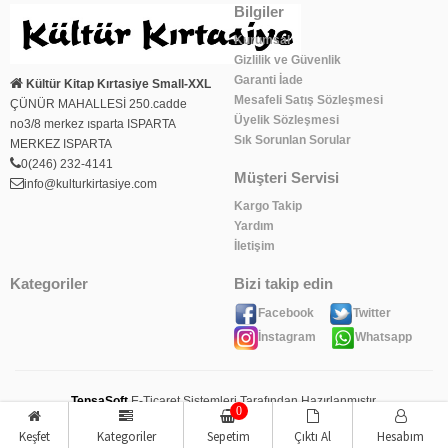
Bilgiler
Kurumsal
Gizlilik ve Güvenlik
Garanti İade
Kültür Kitap Kırtasiye Small-XXL
Mesafeli Satış Sözleşmesi
ÇÜNÜR MAHALLESİ 250.cadde
Üyelik Sözleşmesi
no3/8 merkez ısparta ISPARTA
Sık Sorunlan Sorular
MERKEZ ISPARTA
0(246) 232-4141
Müşteri Servisi
info@kulturkirtasiye.com
Kargo Takip
Yardım
İletişim
Kategoriler
Bizi takip edin
Facebook
Twitter
İnstagram
Whatsapp
TensaSoft
E-Ticaret Sistemleri Tarafından Hazırlanmıştır.
0
Keşfet
Kategoriler
Sepetim
Çıktı Al
Hesabım