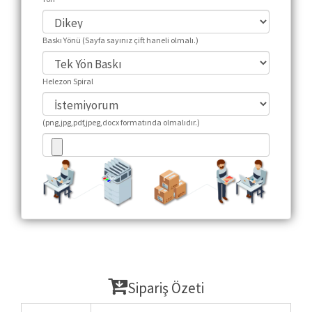
Baskı Yönü (Sayfa sayınız çift haneli olmalı.)
Helezon Spiral
(png,jpg,pdf,jpeg,docx formatında olmalıdır.)
Sipariş Özeti