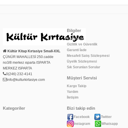
Bilgiler
Kurumsal
Gizlilik ve Güvenlik
Garanti İade
Kültür Kitap Kırtasiye Small-XXL
Mesafeli Satış Sözleşmesi
ÇÜNÜR MAHALLESİ 250.cadde
Üyelik Sözleşmesi
no3/8 merkez ısparta ISPARTA
Sık Sorunlan Sorular
MERKEZ ISPARTA
0(246) 232-4141
Müşteri Servisi
info@kulturkirtasiye.com
Kargo Takip
Yardım
İletişim
Kategoriler
Bizi takip edin
Facebook
Twitter
İnstagram
Whatsapp