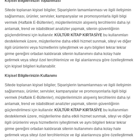
Kişisel Bilgilerinizin Toplanması
Sitede toplanan kişisel bilgiler, Siparişlerin tamamlanması ve ilgili iletişimin
sağlanması, ürünler, servisler, kampanyalar ve promosyonlarla ilgili bilgi
vermek (Haftalık E-Bültenler), müşterilerimizin alışveriş tercihlerini daha iyi
anlamak, trend ve istatistiksel analizler yapmak, sitenin güvenliğinin
güçlendirilmesi için kullanılır.
KÜLTÜR KİTAP KIRTASİYE
bu kullanımları
desteklemek üzere, müşterilerine daha etkili hizmet sunmak, siteyi ve diğer
ilgili ürünlerini veya hizmetlerini iyileştirmek ve aynı bilgileri tekrar tekrar
girme gereğini ortadan kaldırarak sitenin kullanımını daha kolay hale
getirmek veya siteyi özel tercihlerinize ve ilgi alanlarınıza göre özelleştirmek
için kişisel bilgileri kullanabilir.
Kişisel Bilgilerinizin Kullanımı
Sitede toplanan kişisel bilgiler, Siparişlerin tamamlanması ve ilgili iletişimin
sağlanması, ürünler, servisler, kampanyalar ve promosyonlarla ilgili bilgi
vermek (Haftalık E-Bültenler), müşterilerimizin alışveriş tercihlerini daha iyi
anlamak, trend ve istatistiksel analizler yapmak, sitenin güvenliğinin
güçlendirilmesi için kullanılır.
KÜLTÜR KİTAP KIRTASİYE
bu kullanımları
desteklemek üzere, müşterilerine daha etkili hizmet sunmak, siteyi ve diğer
ilgili ürünlerini veya hizmetlerini iyileştirmek ve aynı bilgileri tekrar tekrar
girme gereğini ortadan kaldırarak sitenin kullanımını daha kolay hale
getirmek veya siteyi özel tercihlerinize ve ilgi alanlarınıza göre özelleştirmek