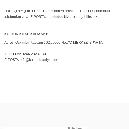
Hafta içi her gün 09.00 - 18.30 saatleri arasında TELEFON numaralı
telefondan veya E-POSTA adresinden bizlere ulaşabilirsiniz.
KÜLTÜR KİTAP KIRTASİYE
Adres: Özkanlar Kavşağı 102.cadde No:7/D MERKEZ/ISPARTA
TELEFON: 0246 232 41 41
E-POSTA:info@kulturkirtasiye.com
Bilgiler