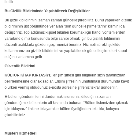
iletilir.
Bu Gizlilik Bildiriminde Yapılabilecek Değişiklikler
Bu gizlilik bildirimini zaman zaman güncelleştirebiliriz. Bunu yaparken gizlilik
bildiriminin üst bölümünde yer alan "son güncelleştirme tarihi" kısmını da
değiştiririz. Topladığımız kişisel bilgileri korumak için hangi yöntemlerden
yararlandığımız konusunda bilgi sahibi olmak için bu gizlilik bildirimini
düzenli aralıklarla gözden geçirmenizi öneririz. Hizmeti sürekli şekilde
kullanmanız bu gizlilik bildirimini ve yapılabilecek güncelleştirmeleri kabul
ettiğiniz anlamına gelir.
Güvenlik Bildirimi
KÜLTÜR KİTAP KIRTASİYE
, erişim şifresi gibi bilgilerin sizin tarafınızdan
belirlenmesine olanak sağlar. Erişim şifresinin unutulması durumunda kayıt
olurken vermiş olduğunuz e-posta adresine şifreniz tekrar gönderilir.
E-bülten gönderimlerini durdurmak isterseniz, dilediğiniz zaman
gönderdiğimiz bültenlerin alt kısmında bulunan “Bülten listemizden çıkmak
için tıklayınız” linkine tıklayarak e-bülten üyeliğinden tek tıkla, kolayca
çıkabilirsiniz.
Müşteri Hizmetleri