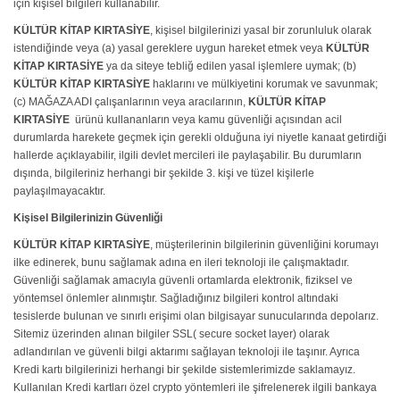
için kişisel bilgileri kullanabilir.
KÜLTÜR KİTAP KIRTASİYE
, kişisel bilgilerinizi yasal bir zorunluluk olarak
istendiğinde veya (a) yasal gereklere uygun hareket etmek veya
KÜLTÜR
KİTAP KIRTASİYE
ya da siteye tebliğ edilen yasal işlemlere uymak; (b)
KÜLTÜR KİTAP KIRTASİYE
haklarını ve mülkiyetini korumak ve savunmak;
(c) MAĞAZA ADI çalışanlarının veya aracılarının,
KÜLTÜR KİTAP
KIRTASİYE
ürünü kullananların veya kamu güvenliği açısından acil
durumlarda harekete geçmek için gerekli olduğuna iyi niyetle kanaat getirdiği
hallerde açıklayabilir, ilgili devlet mercileri ile paylaşabilir. Bu durumların
dışında, bilgileriniz herhangi bir şekilde 3. kişi ve tüzel kişilerle
paylaşılmayacaktır.
Kişisel Bilgilerinizin Güvenliği
KÜLTÜR KİTAP KIRTASİYE
, müşterilerinin bilgilerinin güvenliğini korumayı
ilke edinerek, bunu sağlamak adına en ileri teknoloji ile çalışmaktadır.
Güvenliği sağlamak amacıyla güvenli ortamlarda elektronik, fiziksel ve
yöntemsel önlemler alınmıştır. Sağladığınız bilgileri kontrol altındaki
tesislerde bulunan ve sınırlı erişimi olan bilgisayar sunucularında depolarız.
Sitemiz üzerinden alınan bilgiler SSL( secure socket layer) olarak
adlandırılan ve güvenli bilgi aktarımı sağlayan teknoloji ile taşınır. Ayrıca
Kredi kartı bilgilerinizi herhangi bir şekilde sistemlerimizde saklamayız.
Kullanılan Kredi kartları özel crypto yöntemleri ile şifrelenerek ilgili bankaya