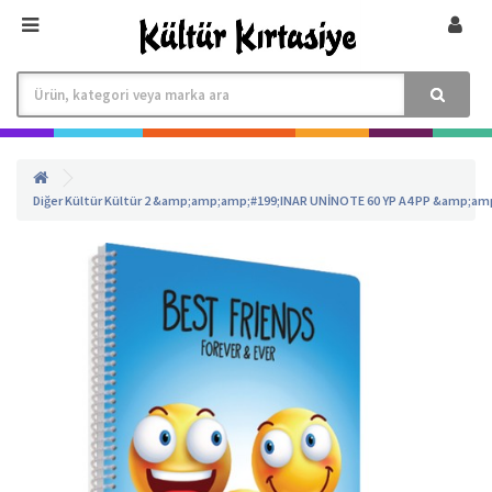
Diğer
Kültür
Kültür 2
&amp;amp;amp;#199;INAR UNİNOTE 60 YP A4 PP &amp;amp;