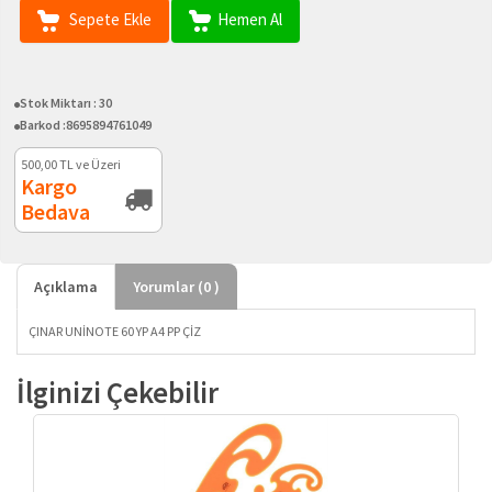
Sepete Ekle
Hemen Al
Stok Miktarı :
30
Barkod :
8695894761049
500,00
TL ve Üzeri
Kargo
Bedava
Açıklama
Yorumlar (
0
)
ÇINAR UNİNOTE 60 YP A4 PP ÇİZ
İlginizi Çekebilir