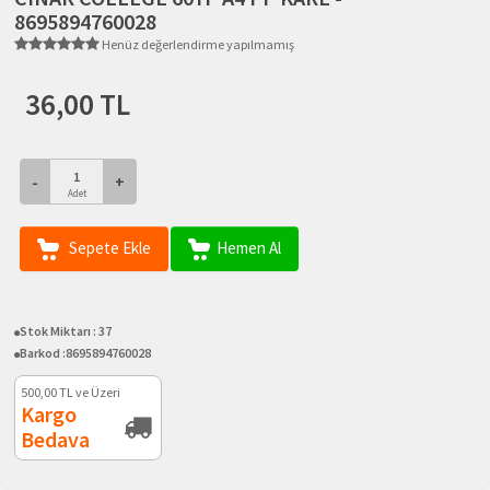
8695894760028
Henüz değerlendirme yapılmamış
36,00 TL
-
+
Adet
Sepete Ekle
Hemen Al
Stok Miktarı :
37
Barkod :
8695894760028
500,00
TL ve Üzeri
Kargo
Bedava