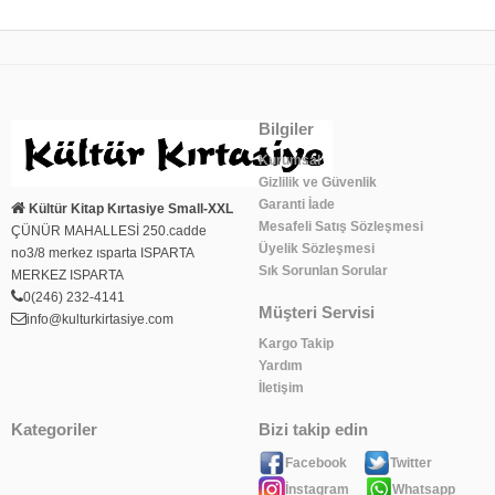
Bilgiler
Kurumsal
Gizlilik ve Güvenlik
Garanti İade
Kültür Kitap Kırtasiye Small-XXL
Mesafeli Satış Sözleşmesi
ÇÜNÜR MAHALLESİ 250.cadde
Üyelik Sözleşmesi
no3/8 merkez ısparta ISPARTA
Sık Sorunlan Sorular
MERKEZ ISPARTA
0(246) 232-4141
Müşteri Servisi
info@kulturkirtasiye.com
Kargo Takip
Yardım
İletişim
Kategoriler
Bizi takip edin
Facebook
Twitter
İnstagram
Whatsapp