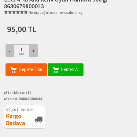
8680679800013
Henüz değerlendirme yapılmamış
95,00 TL
-
+
Adet
Sepete Ekle
Hemen Al
Stok Miktarı :
19
Barkod :
8680679800013
500,00
TL ve Üzeri
Kargo
Bedava