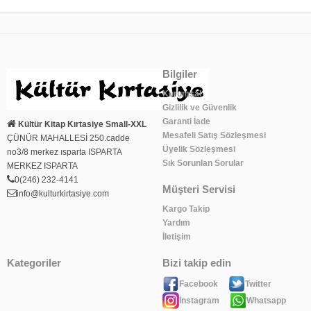
Bilgiler
Kurumsal
Gizlilik ve Güvenlik
Garanti İade
Kültür Kitap Kırtasiye Small-XXL
Mesafeli Satış Sözleşmesi
ÇÜNÜR MAHALLESİ 250.cadde
Üyelik Sözleşmesi
no3/8 merkez ısparta ISPARTA
Sık Sorunlan Sorular
MERKEZ ISPARTA
0(246) 232-4141
Müşteri Servisi
info@kulturkirtasiye.com
Kargo Takip
Yardım
İletişim
Kategoriler
Bizi takip edin
Facebook
Twitter
İnstagram
Whatsapp