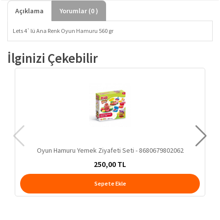
Açıklama
Yorumlar (
0
)
Lets 4`lü Ana Renk Oyun Hamuru 560 gr
İlginizi Çekebilir
Oyun Hamuru Yemek Ziyafeti Seti - 8680679802062
250,00 TL
Sepete Ekle