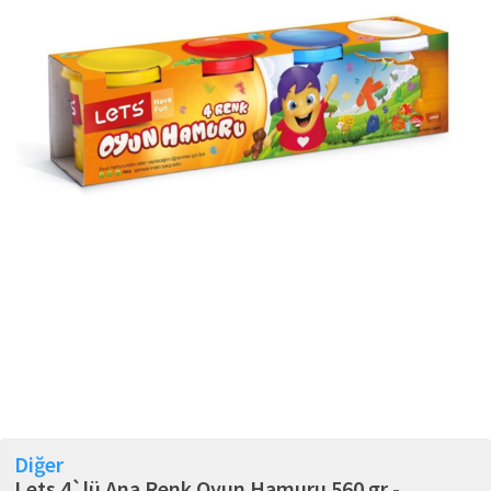
Diğer
Lets 4`lü Ana Renk Oyun Hamuru 560 gr -