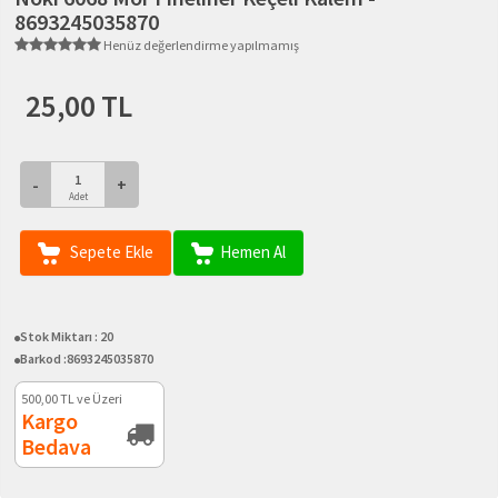
8693245035870
Henüz değerlendirme yapılmamış
25,00 TL
-
+
Adet
Sepete Ekle
Hemen Al
Stok Miktarı :
20
Barkod :
8693245035870
500,00
TL ve Üzeri
Kargo
Bedava