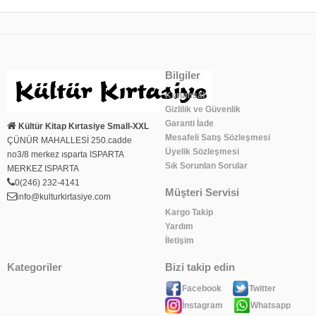
Bilgiler
Kurumsal
Gizlilik ve Güvenlik
Garanti İade
Kültür Kitap Kırtasiye Small-XXL
Mesafeli Satış Sözleşmesi
ÇÜNÜR MAHALLESİ 250.cadde
Üyelik Sözleşmesi
no3/8 merkez ısparta ISPARTA
Sık Sorunlan Sorular
MERKEZ ISPARTA
0(246) 232-4141
Müşteri Servisi
info@kulturkirtasiye.com
Kargo Takip
Yardım
İletişim
Kategoriler
Bizi takip edin
Facebook
Twitter
İnstagram
Whatsapp