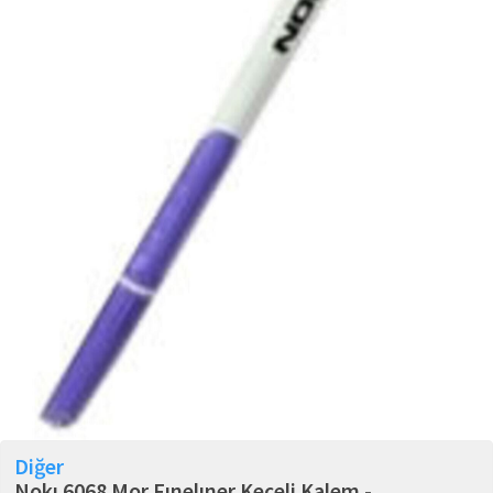
Diğer
Nokı 6068 Mor Fınelıner Keçeli Kalem -