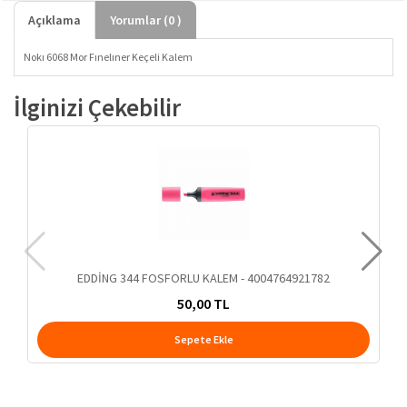
Açıklama
Yorumlar (
0
)
Nokı 6068 Mor Fınelıner Keçeli Kalem
İlginizi Çekebilir
EDDİNG 344 FOSFORLU KALEM - 4004764921782
50,00 TL
Sepete Ekle