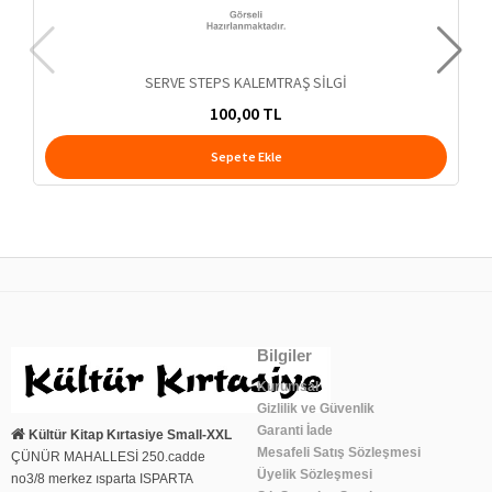
SERVE STEPS KALEMTRAŞ SİLGİ
100,00 TL
Sepete Ekle
Bilgiler
Kurumsal
Gizlilik ve Güvenlik
Garanti İade
Kültür Kitap Kırtasiye Small-XXL
Mesafeli Satış Sözleşmesi
ÇÜNÜR MAHALLESİ 250.cadde
Üyelik Sözleşmesi
no3/8 merkez ısparta ISPARTA