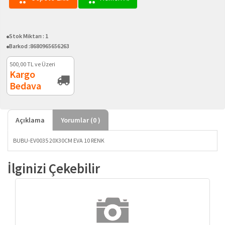
Stok Miktarı :
1
Barkod :
8680965656263
500,00
TL ve Üzeri
Kargo
Bedava
Açıklama
Yorumlar (
0
)
BUBU-EV0035 20X30CM EVA 10 RENK
İlginizi Çekebilir