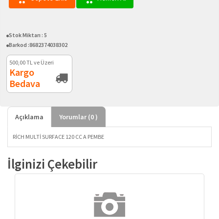
Stok Miktarı :
5
Barkod :
8682374038302
500,00
TL ve Üzeri
Kargo
Bedava
Açıklama
Yorumlar (
0
)
RİCH MULTİ SURFACE 120 CC A PEMBE
İlginizi Çekebilir