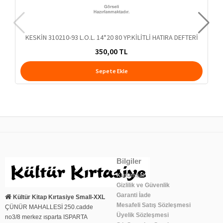
KESKİN 310210-93 L.O.L. 14*20 80 YP.KİLİTLİ HATIRA DEFTERİ
350,00 TL
Sepete Ekle
Bilgiler
Kurumsal
Gizlilik ve Güvenlik
Garanti İade
Kültür Kitap Kırtasiye Small-XXL
Mesafeli Satış Sözleşmesi
ÇÜNÜR MAHALLESİ 250.cadde
Üyelik Sözleşmesi
no3/8 merkez ısparta ISPARTA