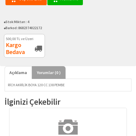
Stok Miktarı :
4
Barkod :
8682374022172
500,00
TL ve Üzeri
Kargo
Bedava
Açıklama
Yorumlar (
0
)
RİCH AKRİLİK BOYA 120 CC 138 PEMBE
İlginizi Çekebilir