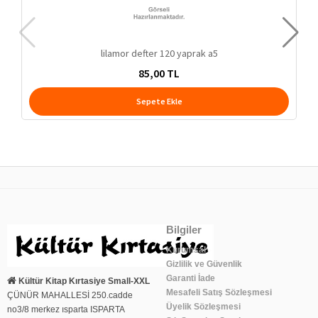
lilamor defter 120 yaprak a5
85,00 TL
Sepete Ekle
Bilgiler
Kurumsal
Gizlilik ve Güvenlik
Garanti İade
Kültür Kitap Kırtasiye Small-XXL
Mesafeli Satış Sözleşmesi
ÇÜNÜR MAHALLESİ 250.cadde
Üyelik Sözleşmesi
no3/8 merkez ısparta ISPARTA