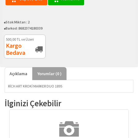
Stok Miktarı :
2
Barkod :
8682374180339
500,00
TL ve Üzeri
Kargo
Bedava
Açıklama
Yorumlar (
0
)
RİCH ART KROKİ MARKER DUO 1895
İlginizi Çekebilir