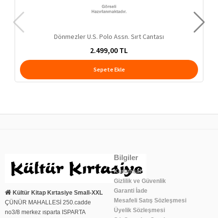
Dönmezler U.S. Polo Assn. Sırt Cantası
2.499,00 TL
Sepete Ekle
Bilgiler
Kurumsal
Gizlilik ve Güvenlik
Garanti İade
Kültür Kitap Kırtasiye Small-XXL
Mesafeli Satış Sözleşmesi
ÇÜNÜR MAHALLESİ 250.cadde
Üyelik Sözleşmesi
no3/8 merkez ısparta ISPARTA