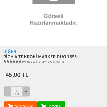
DİĞER
RİCH ART KROKİ MARKER DUO 1895
Henüz değerlendirme yapılmamış
45,00 TL
-
+
Adet
Sepete Ekle
Hemen Al