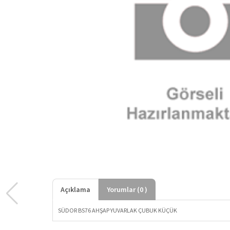
Açıklama
Yorumlar (
0
)
SÜDOR BS76 AHŞAP YUVARLAK ÇUBUK KÜÇÜK