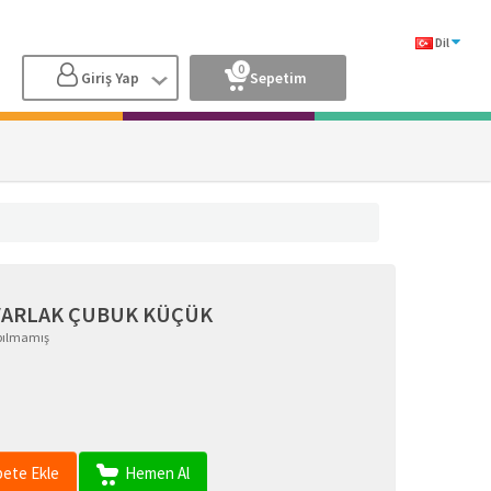
Dil
0
Giriş Yap
Sepetim
VARLAK ÇUBUK KÜÇÜK
pılmamış
ete Ekle
Hemen Al