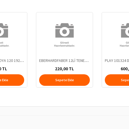
RİCH AKRİLİK BOYA 120 192 PETROL YEŞİLİ
EBERHARDFABER 12Lİ TENEKE KURU BOYA
0 TL
220,00 TL
600
 Ekle
Sepete Ekle
Sepe