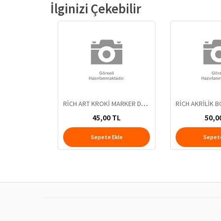
İlginizi Çekebilir
RİCH ART KROKİ MARKER DUO 1895
45,00 TL
50,0
Sepete Ekle
Sepete