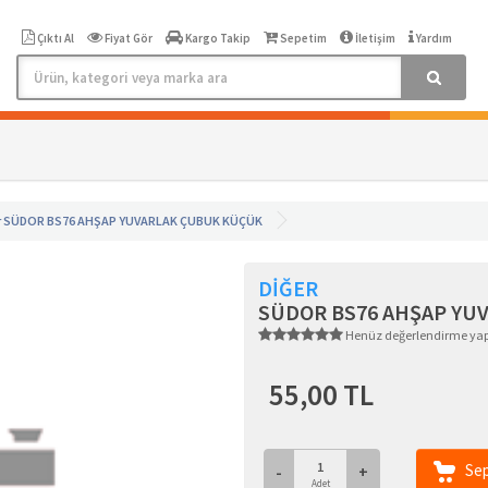
Çıktı Al
Fiyat Gör
Kargo Takip
Sepetim
İletişim
Yardım
r
SÜDOR BS76 AHŞAP YUVARLAK ÇUBUK KÜÇÜK
DİĞER
SÜDOR BS76 AHŞAP YU
Henüz değerlendirme ya
55,00 TL
Sep
-
+
Adet