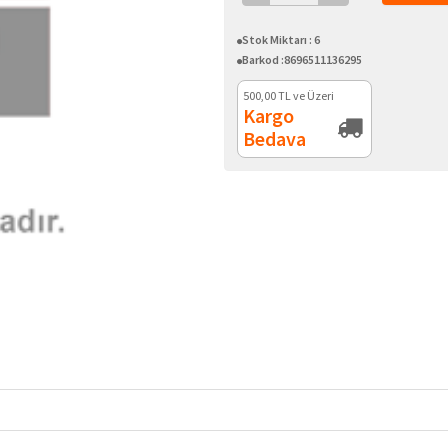
Stok Miktarı :
6
Barkod :
8696511136295
500,00
TL ve Üzeri
Kargo
Bedava